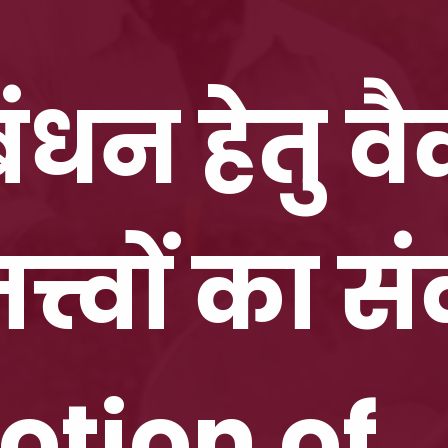
रबंधन हेतु 
त्वों का संव
otion of