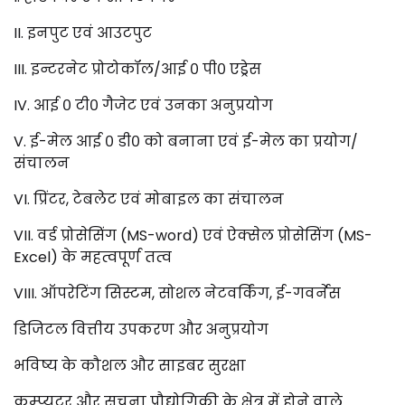
II. इनपुट एवं आउटपुट
III. इन्टरनेट प्रोटोकॉल/आई ० पी० एड्रेस
IV. आई ० टी० गैजेट एवं उनका अनुप्रयोग
V. ई-मेल आई ० डी० को बनाना एवं ई-मेल का प्रयोग/
संचालन
VI. प्रिंटर, टेबलेट एवं मोबाइल का संचालन
VII. वर्ड प्रोसेसिंग (MS-word) एवं ऐक्सेल प्रोसेसिंग (MS-
Excel) के महत्वपूर्ण तत्व
VIII. ऑपरेटिंग सिस्टम, सोशल नेटवर्किंग, ई-गवर्नेस
डिजिटल वित्तीय उपकरण और अनुप्रयोग
भविष्य के कौशल और साइबर सुरक्षा
कम्प्यूटर और सूचना प्रौद्योगिकी के क्षेत्र में होने वाले