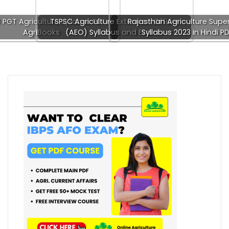
 PGT Agriculture Syllabus PDF -
TSPSC Agriculture Extension Officer
Rajasthan Agriculture Super
AgriBooks
(AEO) Syllabus and Exam…
Syllabus 2023 in Hindi P